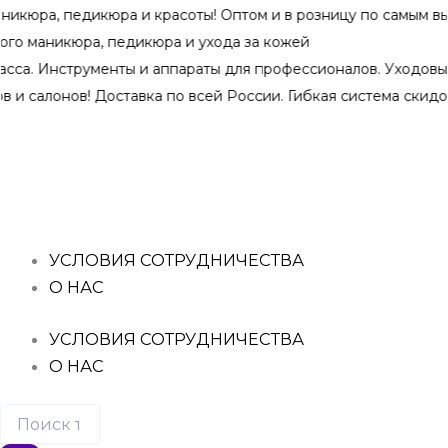
Перейти
едикюра и красоты! Оптом и в розницу по самым выгодным 
к
кюра, педикюра и ухода за кожей
содержимому
нструменты и аппараты для профессионалов. Уходовые средс
ов! Доставка по всей России. Гибкая система скидок при оп
Поиск
Количество
Количество
Количество
Количество
Количество
товаров
товара
товара
товара
товара
товара
ОПЦИЯ,
ОПЦИЯ,
ОПЦИЯ,
ОПЦИЯ,
ОПЦИЯ,
КАМУФЛИРУЮЩИЙ
КАМУФЛИРУЮЩИЙ
МОДЕЛИРУЮЩИЙ
КАМУФЛИРУЮЩИЙ
КАМУФЛИРУЮЩИЙ
БЕЖЕВЫЙ
РОЗОВЫЙ
ГЕЛЬ
СВЕТЛО-
РОЗОВЫЙ
С
С
(МОЛОЧНЫЙ)
РОЗОВЫЙ
(ХОЛОДНЫЙ)
РОЗОВЫМ
СЕРЫМ
15
(ХОЛОДНЫЙ)
ТОН
УСЛОВИЯ СОТРУДНИЧЕСТВА
(НЕЙТРАЛЬНЫЙ)
(НЕЙТРАЛЬНЫЙ)
МЛ
ТОН
№4
О НАС
ТОН
ТОН
№3
15
№7
№8
15
МЛ
15
15
МЛ
УСЛОВИЯ СОТРУДНИЧЕСТВА
МЛ
МЛ
О НАС