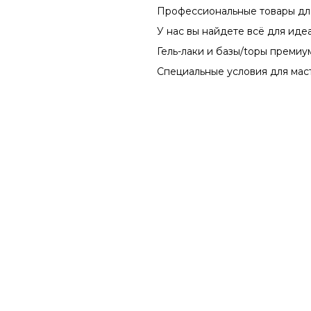
Профессиональные товары для маникюр
У нас вы найдете всё для идеального
Гель-лаки и базы/topы премиум-класс
Специальные условия для мастеров и 
Цены:
по
возрастанию