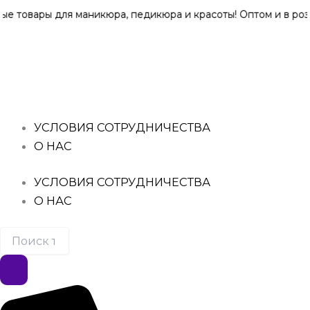
Перейти
 для маникюра, педикюра и красоты! Оптом и в розницу по
к
Поиск
Количество
содержимому
товаров
товара
ТАПОЧКИ
ОДНОРАЗОВЫЕ
ВЬЕТНАМКИ
БЕЛЫЕ
25
УСЛОВИЯ СОТРУДНИЧЕСТВА
ПАР
О НАС
В
УПАКОВКЕ
УСЛОВИЯ СОТРУДНИЧЕСТВА
О НАС