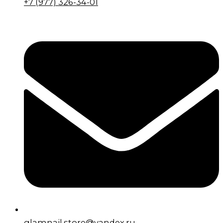
+7 (977) 326-34-01
glamnail.store@yandex.ru