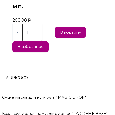
мл.
200,00
₽
-
+
В корзину
В избранное
ADRICOCO
Сухие масла для кутикулы "MAGIC DROP"
База каучуковая камуфлирующая "LA CREME BASE"