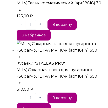
MILV, Тальк косметический (арт.18618) 30
гр.
125,00
₽
-
+
В корзину
В избранное
Кусачки "STALEKS PRO"
MILV, Сахарная паста для шугаринга
«Sugar» УЛЬТРА МЯГКАЯ (арт.18114) 550
гр.
310,00
₽
-
+
В корзину