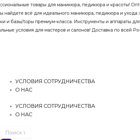
Перейти
ые товары для маникюра, педикюра и красоты! Оптом и в ро
к
е всё для идеального маникюра, педикюра и ухода за кожей
содержимому
ы/topы премиум-класса. Инструменты и аппараты для профес
овия для мастеров и салонов! Доставка по всей России. Гиб
Поиск
Количество
Количество
Количество
Количество
Количество
товаров
товара
товара
товара
товара
товара
MILV,
MILV,
MILV,
MILV,
MILV,
Подводка
Тальк
Сахарная
Лосьон
Крем
для
косметический
паста
для
после
глаз
(арт.18618)
для
подготовки
депиляции
ультрачёрная
30
шугаринга
кожи
"ПЕРСИК"
УСЛОВИЯ СОТРУДНИЧЕСТВА
(аппликатор
гр.
«Sugar»
перед
(арт.18676)
О НАС
кисть),
УЛЬТРА
депиляцией
250
Тон
МЯГКАЯ
(арт.18004)
мл.
1
(арт.18114)
250
УСЛОВИЯ СОТРУДНИЧЕСТВА
(арт.18965)
550
мл.
О НАС
1
гр.
мл.