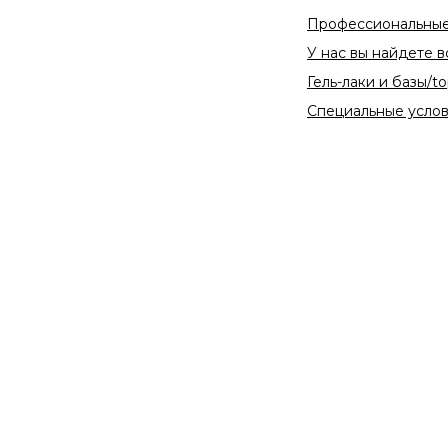
Профессиональные товары 
У нас вы найдете всё для 
Гель-лаки и базы/topы пре
Специальные условия для м