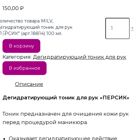
150,00
₽
оличество товара MILV,
егидратирующий тоник для рук
-
+
ПЕРСИК" (арт.18814) 100 мл.
В корзину
Категория:
Дегидратирующий тоник для рук
В избранное
Описание
Дегидратирующий тоник для рук «ПЕРСИК»
Тоник предназначен для очищения кожи рук
перед процедурой маникюра.
Оказывает дегидратирующее действие.