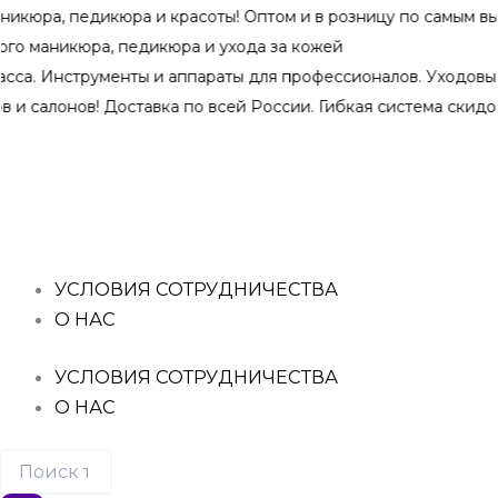
Перейти
едикюра и красоты! Оптом и в розницу по самым выгодным 
к
кюра, педикюра и ухода за кожей
содержимому
нструменты и аппараты для профессионалов. Уходовые средс
ов! Доставка по всей России. Гибкая система скидок при оп
Поиск
Количество
Количество
Количество
Количество
товаров
товара
товара
товара
товара
mediOk,
mediOk,
mediOk,
mediOk,
ОРИГИНАЛЬНЫЕ
ОРИГИНАЛЬНЫЕ
ОРИГИНАЛЬНЫЕ
ОРИГИНАЛЬНЫЕ
НИТРИЛОВЫЕ
НИТРИЛОВЫЕ
НИТРИЛОВЫЕ
НИТРИЛОВЫЕ
ПЕРЧАТКИ
ПЕРЧАТКИ
ПЕРЧАТКИ
ПЕРЧАТКИ
ЧЕРНЫЕ
ГОЛУБЫЕ
ЧЕРНЫЕ
РОЗОВЫЕ
УСЛОВИЯ СОТРУДНИЧЕСТВА
РАЗМЕР:
РАЗМЕР:
РАЗМЕР:
РАЗМЕР:
О НАС
XS
S
S
M
50
50
50
50
ПАР
ПАР
ПАР
ПАР
УСЛОВИЯ СОТРУДНИЧЕСТВА
О НАС