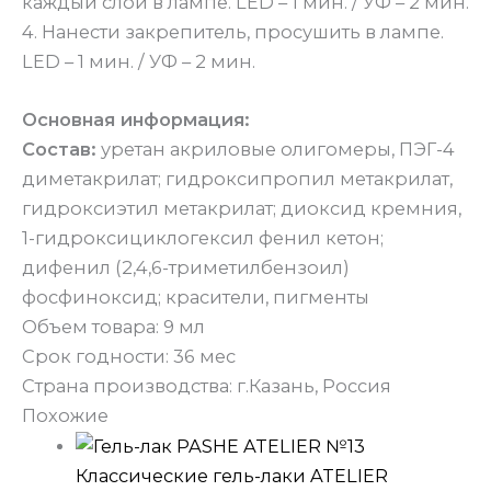
каждый слой в лампе. LED – 1 мин. / УФ – 2 мин.
4. Нанести закрепитель, просушить в лампе.
LED – 1 мин. / УФ – 2 мин.
Основная информация:
Состав:
уретан акриловые олигомеры, ПЭГ-4
диметакрилат; гидроксипропил метакрилат,
гидроксиэтил метакрилат; диоксид кремния,
1-гидроксициклогексил фенил кетон;
дифенил (2,4,6-триметилбензоил)
фосфиноксид; красители, пигменты
Объем товара: 9 мл
Срок годности: 36 мес
Страна производства: г.Казань, Россия
Похожие
Классические гель-лаки ATELIER