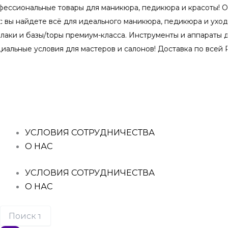
Перейти
ьные товары для маникюра, педикюра и красоты! Оптом и в
к
дете всё для идеального маникюра, педикюра и ухода за кож
содержимому
базы/topы премиум-класса. Инструменты и аппараты для про
условия для мастеров и салонов! Доставка по всей России. 
Поиск
Количество
Количество
Количество
Количество
Количество
товаров
товара
товара
товара
товара
товара
Гель-
Гель-
Гель-
Гель-
Гель-
лак
лак
лак
лак
лак
CLASSIC
CLASSIC
CLASSIC
CLASSIC
CLASSIC
"SECRET"
"ALOOF"
"SUNKISS"
"INNOCENCE"
"SOFTNESS"
№26
№8
№22
№5
№13
УСЛОВИЯ СОТРУДНИЧЕСТВА
О НАС
УСЛОВИЯ СОТРУДНИЧЕСТВА
О НАС