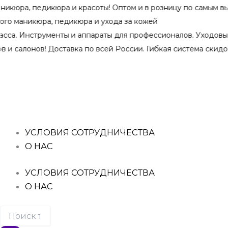
Перейти
педикюра и красоты! Оптом и в розницу по самым выгодным 
к
икюра, педикюра и ухода за кожей
содержимому
нструменты и аппараты для профессионалов. Уходовые средс
ов! Доставка по всей России. Гибкая система скидок при оп
Поиск
Количество
Количество
Количество
Количество
Количество
товаров
товара
товара
товара
товара
товара
Гель-
Гель-
Гель-
Гель-
Гель-
лак
лак
лак
лак
лак
CLASSIC
CLASSIC
CLASSIC
CLASSIC
CLASSIC
"EXPRESSION"
"ALPINE
"CREMELLE"
"BLUSH"
"STORM
№49
WHITE"
№7
№10
CLOUD"
УСЛОВИЯ СОТРУДНИЧЕСТВА
№1
№17
О НАС
УСЛОВИЯ СОТРУДНИЧЕСТВА
О НАС