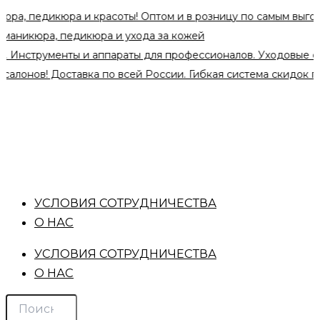
Поиск
Количество
Перейти
икюра и красоты! Оптом и в розницу по самым выгодным цен
товаров
товара
к
ADRICOCO,
ра, педикюра и ухода за кожей
содержимому
MAGIC
рументы и аппараты для профессионалов. Уходовые средства
DROP
! Доставка по всей России. Гибкая система скидок при оптов
-
СУХОЕ
МАСЛО
ДЛЯ
КУТИКУЛЫ
С
ШИММЕРОМ
(МАРШМЕЛЛОУ)
30
УСЛОВИЯ СОТРУДНИЧЕСТВА
МЛ.
О НАС
УСЛОВИЯ СОТРУДНИЧЕСТВА
О НАС