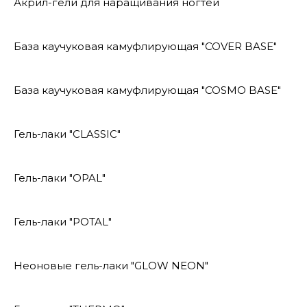
Акрил-гели для наращивания ногтей
База каучуковая камуфлирующая "COVER BASE"
База каучуковая камуфлирующая "COSMO BASE"
Гель-лаки "CLASSIC"
Гель-лаки "OPAL"
Гель-лаки "POTAL"
Неоновые гель-лаки "GLOW NEON"