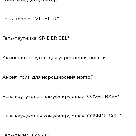
Гель-краска "METALLIC"
Гель-паутинка "SPIDER GEL"
Акриловые пудры для укрепления ногтей
Акрил-гели для наращивания ногтей
База каучуковая камуфлирующая "COVER BASE"
База каучуковая камуфлирующая "COSMO BASE"
Гель-лаки "CLASSIC"