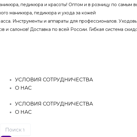
Перейти
, педикюра и красоты! Оптом и в розницу по самым выгодны
к
аникюра, педикюра и ухода за кожей
содержимому
. Инструменты и аппараты для профессионалов. Уходовые сре
лонов! Доставка по всей России. Гибкая система скидок при
Поиск
Количество
Количество
Количество
Количество
Количество
товаров
товара
товара
товара
товара
товара
Гель-
Гель-
Гель-
Гель-
Гель-
лак
лак
лак
лак
лак
CLASSIC
CLASSIC
CLASSIC
CLASSIC
CLASSIC
"FLORA"
"INNOCENCE"
"IVORY"
"CREAMY
"PEACH
№82
№5
№9
MUFFIN"
MILK"
УСЛОВИЯ СОТРУДНИЧЕСТВА
№20
№21
О НАС
УСЛОВИЯ СОТРУДНИЧЕСТВА
О НАС